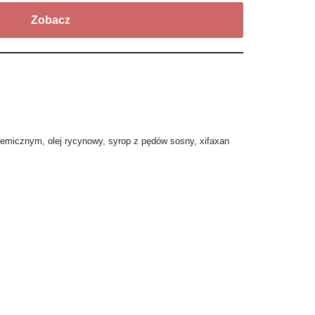
Zobacz
ikemicznym
,
olej rycynowy
,
syrop z pędów sosny
,
xifaxan