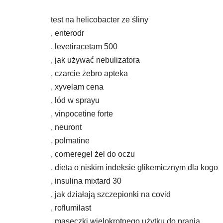
test na helicobacter ze śliny
, enterodr
, levetiracetam 500
, jak używać nebulizatora
, czarcie żebro apteka
, xyvelam cena
, lód w sprayu
, vinpocetine forte
, neuront
, polmatine
, corneregel żel do oczu
, dieta o niskim indeksie glikemicznym dla kogo
, insulina mixtard 30
, jak działają szczepionki na covid
, roflumilast
, maseczki wielokrotnego użytku do prania