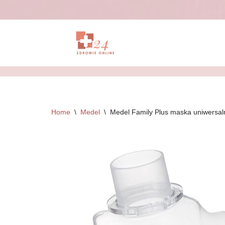
Przejdź
do
treści
Home
\
Medel
\
Medel Family Plus maska uniwersaln