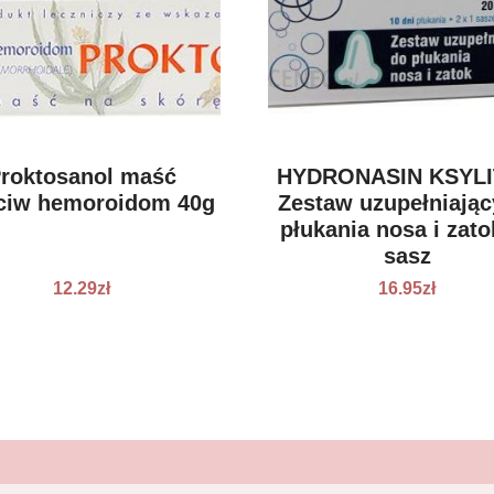
roktosanol maść
HYDRONASIN KSYL
ciw hemoroidom 40g
Zestaw uzupełniając
płukania nosa i zato
sasz
12.29
zł
16.95
zł