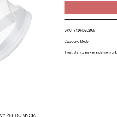
SKU:
7416402c29d7
Category:
Medel
Tags:
dieta z niskim indeksem gl
WY ŻEL DO MYCIA