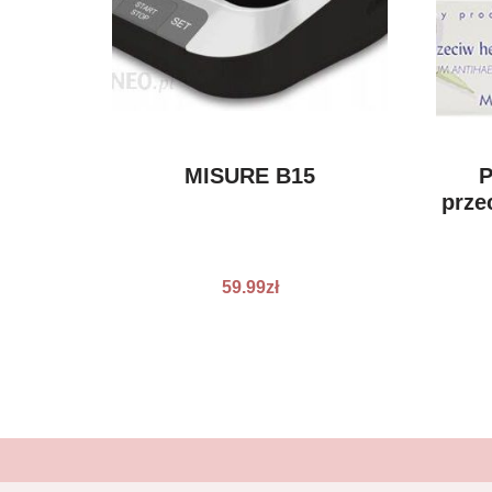
MISURE B15
P
prze
59.99
zł