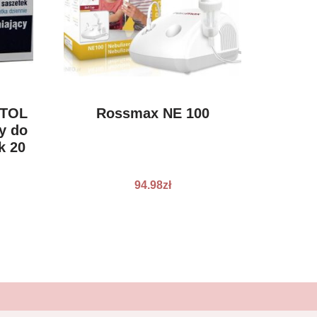
ITOL
Rossmax NE 100
y do
k 20
94.98
zł