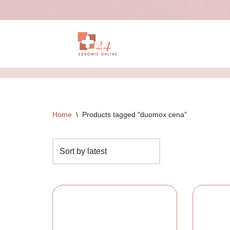
Przejdź
do
treści
Home
\
Products tagged “duomox cena”