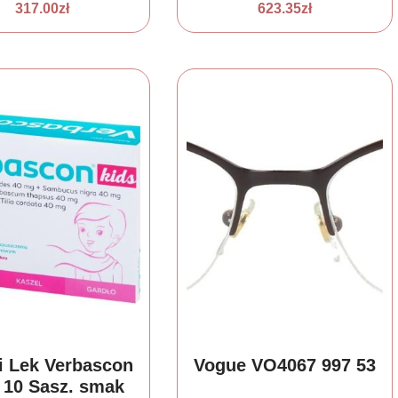
317.00
zł
623.35
zł
i Lek Verbascon
Vogue VO4067 997 53
 10 Sasz. smak