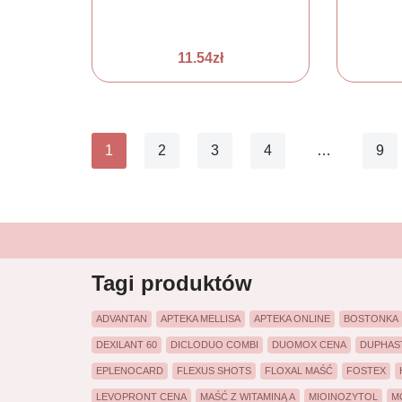
11.54
zł
1
2
3
4
…
9
Tagi produktów
ADVANTAN
APTEKA MELLISA
APTEKA ONLINE
BOSTONKA
DEXILANT 60
DICLODUO COMBI
DUOMOX CENA
DUPHAS
EPLENOCARD
FLEXUS SHOTS
FLOXAL MAŚĆ
FOSTEX
LEVOPRONT CENA
MAŚĆ Z WITAMINĄ A
MIOINOZYTOL
M