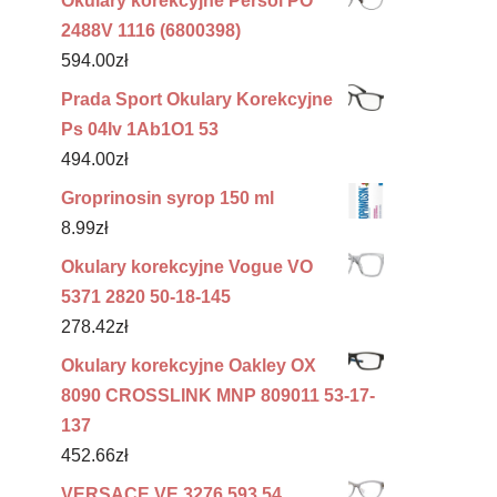
Okulary korekcyjne Persol PO
2488V 1116 (6800398)
594.00
zł
Prada Sport Okulary Korekcyjne
Ps 04Iv 1Ab1O1 53
494.00
zł
Groprinosin syrop 150 ml
8.99
zł
Okulary korekcyjne Vogue VO
5371 2820 50-18-145
278.42
zł
Okulary korekcyjne Oakley OX
8090 CROSSLINK MNP 809011 53-17-
137
452.66
zł
VERSACE VE 3276 593 54