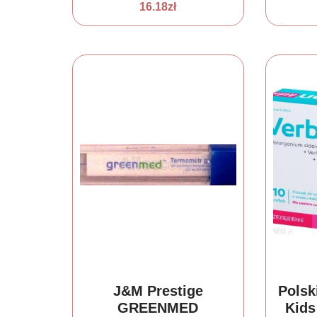
16.18
zł
J&M Prestige
Polsk
GREENMED
Kids