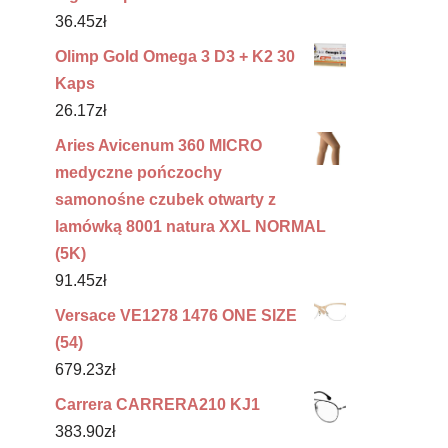
36.45
zł
Olimp Gold Omega 3 D3 + K2 30
Kaps
26.17
zł
Aries Avicenum 360 MICRO
medyczne pończochy
samonośne czubek otwarty z
lamówką 8001 natura XXL NORMAL
(5K)
91.45
zł
Versace VE1278 1476 ONE SIZE
(54)
679.23
zł
Carrera CARRERA210 KJ1
383.90
zł