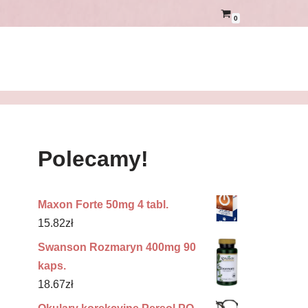
0
Polecamy!
Maxon Forte 50mg 4 tabl.
15.82
zł
Swanson Rozmaryn 400mg 90
kaps.
18.67
zł