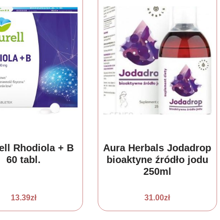
ell Rhodiola + B
Aura Herbals Jodadrop
60 tabl.
bioaktyne źródło jodu
250ml
13.39
zł
31.00
zł