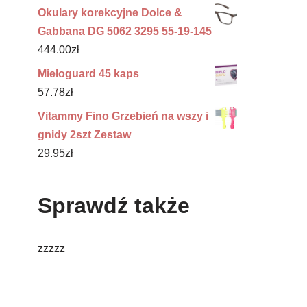
Okulary korekcyjne Dolce &
Gabbana DG 5062 3295 55-19-145
444.00
zł
Mieloguard 45 kaps
57.78
zł
Vitammy Fino Grzebień na wszy i
gnidy 2szt Zestaw
29.95
zł
Sprawdź także
zzzzz