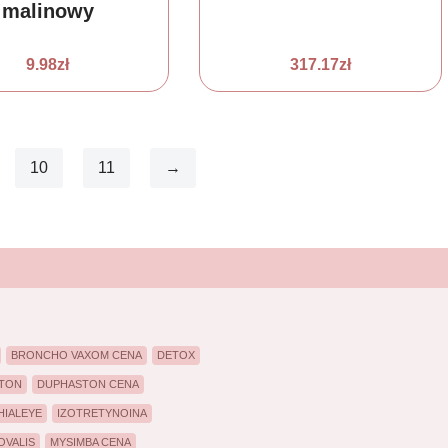
malinowy
9.98
zł
317.17
zł
10
11
→
BRONCHO VAXOM CENA
DETOX
TON
DUPHASTON CENA
HIALEYE
IZOTRETYNOINA
OVALIS
MYSIMBA CENA