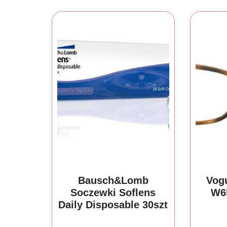
Bausch&Lomb
Vog
Soczewki Soflens
W6
Daily Disposable 30szt