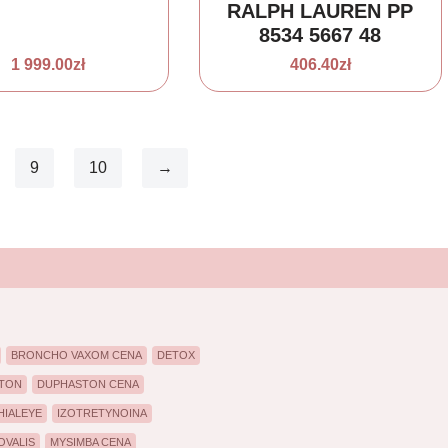
RALPH LAUREN PP
8534 5667 48
1 999.00
zł
406.40
zł
9
10
→
BRONCHO VAXOM CENA
DETOX
TON
DUPHASTON CENA
HIALEYE
IZOTRETYNOINA
OVALIS
MYSIMBA CENA