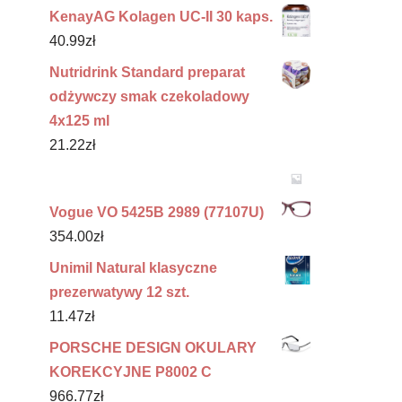
KenayAG Kolagen UC-II 30 kaps.
40.99
zł
Nutridrink Standard preparat
odżywczy smak czekoladowy
4x125 ml
21.22
zł
Vogue VO 5425B 2989 (77107U)
354.00
zł
Unimil Natural klasyczne
prezerwatywy 12 szt.
11.47
zł
PORSCHE DESIGN OKULARY
KOREKCYJNE P8002 C
966.77
zł