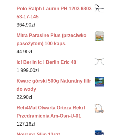
Polo Ralph Lauren PH 1203 9303
53-17-145
364.90
zł
Mitra Parasine Plus (przeciwko
pasożytom) 100 kaps.
44.90
zł
Ic! Berlin Ic ! Berlin Eric 48
1 999.00
zł
Kwarc górski 500g Naturalny filtr
do wody
22.90
zł
Reh4Mat Otwarta Orteza Ręki I
Przedramienia Am-Osn-U-01
127.16
zł
Novama Slim 12szt.