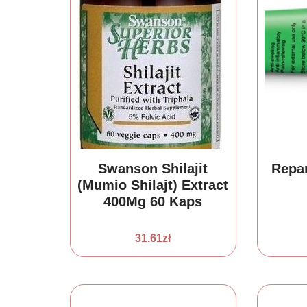
Swanson Shilajit
Repar
(Mumio Shilajt) Extract
400Mg 60 Kaps
31.61
zł