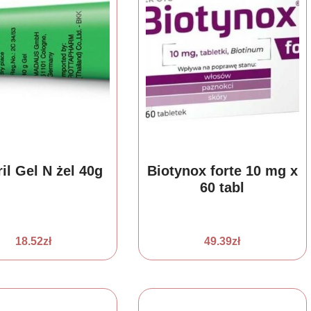
il Gel N żel 40g
Biotynox forte 10 mg x
60 tabl
18.52
zł
49.39
zł