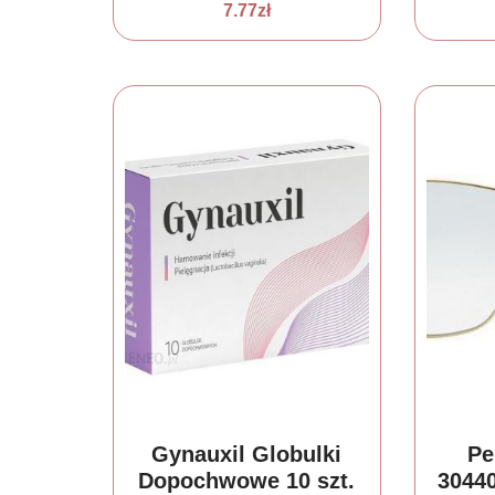
40
7.77
zł
Gynauxil Globulki
Pe
Dopochwowe 10 szt.
30440