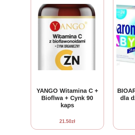
YANGO Witamina C +
BIOA
Bioflwa + Cynk 90
dla d
kaps
21.50
zł