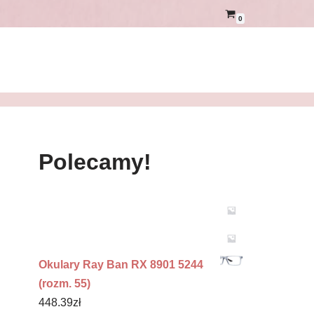
0
Polecamy!
Okulary Ray Ban RX 8901 5244
(rozm. 55)
448.39
zł