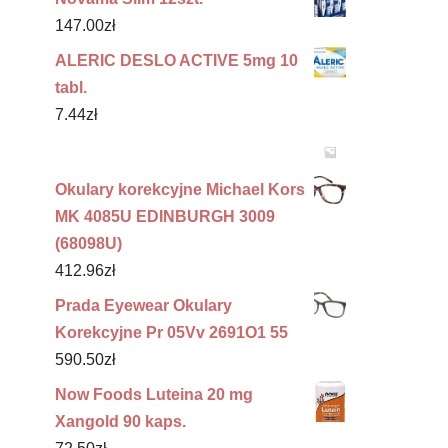
147.00
zł
ALERIC DESLO ACTIVE 5mg 10
tabl.
7.44
zł
Okulary korekcyjne Michael Kors
MK 4085U EDINBURGH 3009
(68098U)
412.96
zł
Prada Eyewear Okulary
Korekcyjne Pr 05Vv 2691O1 55
590.50
zł
Now Foods Luteina 20 mg
Xangold 90 kaps.