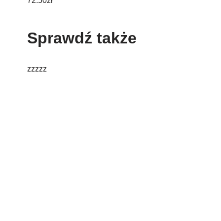
72.50
zł
Sprawdź także
zzzzz