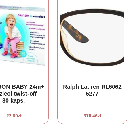
RON BABY 24m+
Ralph Lauren RL6062
zieci twist-off –
5277
30 kaps.
22.89
zł
376.46
zł