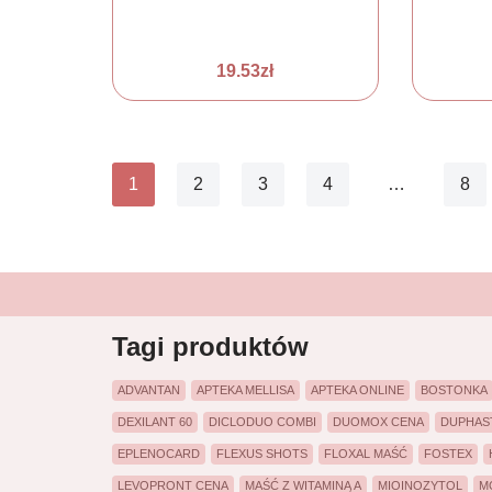
19.53
zł
1
2
3
4
…
8
Tagi produktów
ADVANTAN
APTEKA MELLISA
APTEKA ONLINE
BOSTONKA
DEXILANT 60
DICLODUO COMBI
DUOMOX CENA
DUPHAS
EPLENOCARD
FLEXUS SHOTS
FLOXAL MAŚĆ
FOSTEX
LEVOPRONT CENA
MAŚĆ Z WITAMINĄ A
MIOINOZYTOL
M