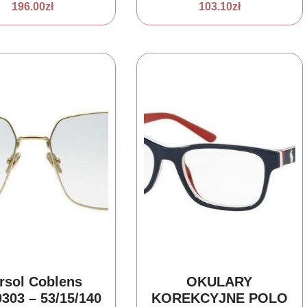
44709308209
50 szt
196.00
zł
103.10
zł
rsol Coblens
OKULARY
303 – 53/15/140
KOREKCYJNE POLO