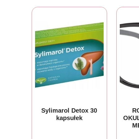
Sylimarol Detox 30
R
kapsułek
OKU
M