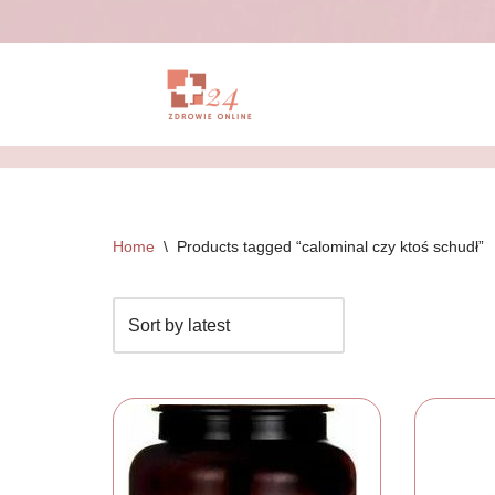
Przejdź
do
treści
Home
\
Products tagged “calominal czy ktoś schudł”