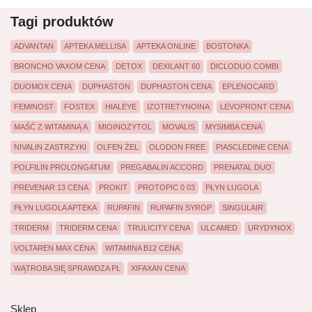
Tagi produktów
ADVANTAN
APTEKA MELLISA
APTEKA ONLINE
BOSTONKA
BRONCHO VAXOM CENA
DETOX
DEXILANT 60
DICLODUO COMBI
DUOMOX CENA
DUPHASTON
DUPHASTON CENA
EPLENOCARD
FEMINOST
FOSTEX
HIALEYE
IZOTRETYNOINA
LEVOPRONT CENA
MAŚĆ Z WITAMINĄ A
MIOINOZYTOL
MOVALIS
MYSIMBA CENA
NIVALIN ZASTRZYKI
OLFEN ŻEL
OLODON FREE
PIASCLEDINE CENA
POLFILIN PROLONGATUM
PREGABALIN ACCORD
PRENATAL DUO
PREVENAR 13 CENA
PROKIT
PROTOPIC 0 03
PŁYN LUGOLA
PŁYN LUGOLA APTEKA
RUPAFIN
RUPAFIN SYROP
SINGULAIR
TRIDERM
TRIDERM CENA
TRULICITY CENA
ULCAMED
URYDYNOX
VOLTAREN MAX CENA
WITAMINA B12 CENA
WĄTROBA SIĘ SPRAWDZA PL
XIFAXAN CENA
Sklep