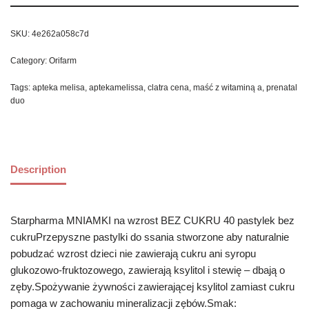
SKU:
4e262a058c7d
Category:
Orifarm
Tags:
apteka melisa
,
aptekamelissa
,
clatra cena
,
maść z witaminą a
,
prenatal
duo
Description
Starpharma MNIAMKI na wzrost BEZ CUKRU 40 pastylek bez
cukruPrzepyszne pastylki do ssania stworzone aby naturalnie
pobudzać wzrost dzieci nie zawierają cukru ani syropu
glukozowo-fruktozowego, zawierają ksylitol i stewię – dbają o
zęby.Spożywanie żywności zawierającej ksylitol zamiast cukru
pomaga w zachowaniu mineralizacji zębów.Smak: