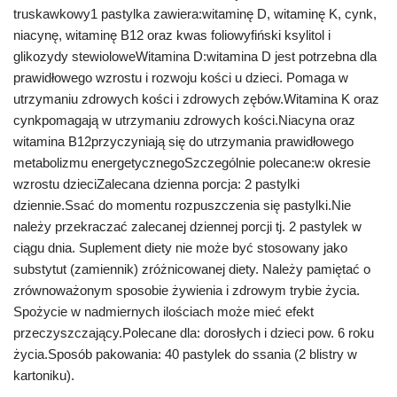
truskawkowy1 pastylka zawiera:witaminę D, witaminę K, cynk,
niacynę, witaminę B12 oraz kwas foliowyfiński ksylitol i
glikozydy stewioloweWitamina D:witamina D jest potrzebna dla
prawidłowego wzrostu i rozwoju kości u dzieci. Pomaga w
utrzymaniu zdrowych kości i zdrowych zębów.Witamina K oraz
cynkpomagają w utrzymaniu zdrowych kości.Niacyna oraz
witamina B12przyczyniają się do utrzymania prawidłowego
metabolizmu energetycznegoSzczególnie polecane:w okresie
wzrostu dzieciZalecana dzienna porcja: 2 pastylki
dziennie.Ssać do momentu rozpuszczenia się pastylki.Nie
należy przekraczać zalecanej dziennej porcji tj. 2 pastylek w
ciągu dnia. Suplement diety nie może być stosowany jako
substytut (zamiennik) zróżnicowanej diety. Należy pamiętać o
zrównoważonym sposobie żywienia i zdrowym trybie życia.
Spożycie w nadmiernych ilościach może mieć efekt
przeczyszczający.Polecane dla: dorosłych i dzieci pow. 6 roku
życia.Sposób pakowania: 40 pastylek do ssania (2 blistry w
kartoniku).