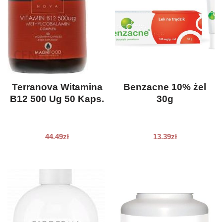
Terranova Witamina
Benzacne 10% żel
B12 500 Ug 50 Kaps.
30g
44.49
zł
13.39
zł