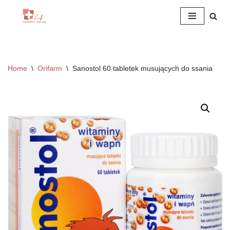
Przejdź
do
treści
Home
\
Orifarm
\
Sanostol 60 tabletek musujących do ssania