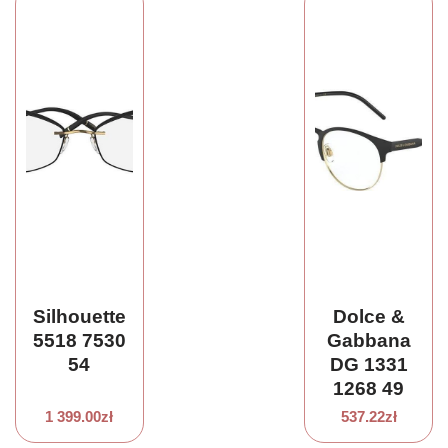
Silhouette
Dolce &
5518 7530
Gabbana
54
DG 1331
1268 49
1 399.00
zł
537.22
zł