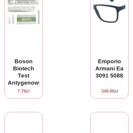
Boson
Emporio
Biotech
Armani Ea
Test
3091 5088
Antygenowy
Szybki
7.79
zł
348.00
zł
Koronawirus
Covid19
Wymaz