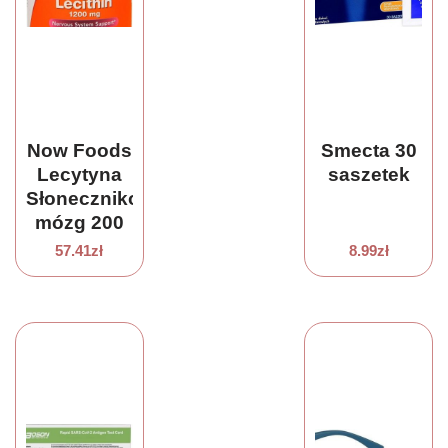
Now Foods
Smecta 30
Lecytyna
saszetek
Słonecznikowa
mózg 200
kaps
57.41
zł
8.99
zł