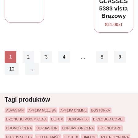
GLASSES
5383 vista
Brązowy
811.00
zł
1
2
3
4
…
8
9
10
→
Tagi produktów
ADVANTAN
APTEKA MELLISA
APTEKA ONLINE
BOSTONKA
BRONCHO VAXOM CENA
DETOX
DEXILANT 60
DICLODUO COMBI
DUOMOX CENA
DUPHASTON
DUPHASTON CENA
EPLENOCARD
FLEXUS SHOTS
FLOXAL MAŚĆ
FOSTEX
HIALEYE
IZOTRETYNOINA