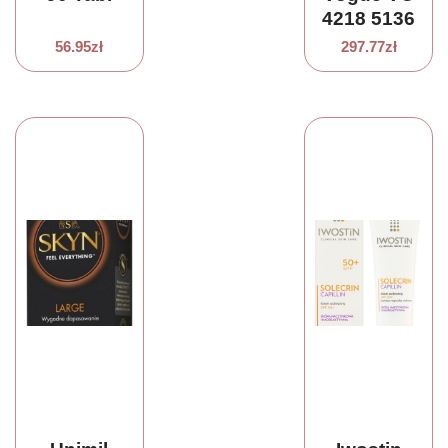
4218 5136
(69129140)
56.95
zł
297.77
zł