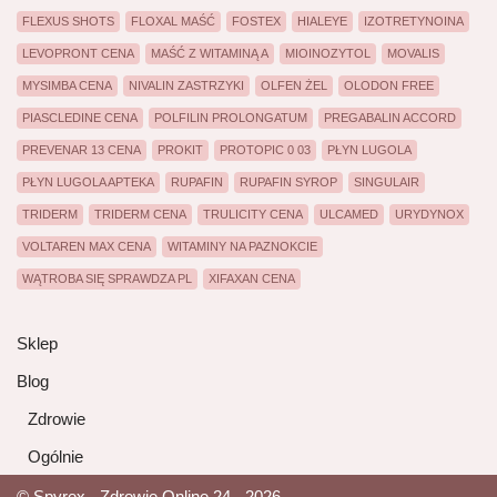
FLEXUS SHOTS
FLOXAL MAŚĆ
FOSTEX
HIALEYE
IZOTRETYNOINA
LEVOPRONT CENA
MAŚĆ Z WITAMINĄ A
MIOINOZYTOL
MOVALIS
MYSIMBA CENA
NIVALIN ZASTRZYKI
OLFEN ŻEL
OLODON FREE
PIASCLEDINE CENA
POLFILIN PROLONGATUM
PREGABALIN ACCORD
PREVENAR 13 CENA
PROKIT
PROTOPIC 0 03
PŁYN LUGOLA
PŁYN LUGOLA APTEKA
RUPAFIN
RUPAFIN SYROP
SINGULAIR
TRIDERM
TRIDERM CENA
TRULICITY CENA
ULCAMED
URYDYNOX
VOLTAREN MAX CENA
WITAMINY NA PAZNOKCIE
WĄTROBA SIĘ SPRAWDZA PL
XIFAXAN CENA
Sklep
Blog
Zdrowie
Ogólnie
© Spyrex - Zdrowie Online 24 - 2026