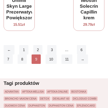
Unimil
Iwostin
Skyn Large
Solecrin
Prezerwatywy
Capillin
Powiększone
krem
10Szt
ochronny
15.51
zł
29.79
zł
SPF50+
50ml
←
1
2
3
…
6
7
8
9
10
11
→
Tagi produktów
ADVANTAN
APTEKA MELLISA
APTEKA ONLINE
BOSTONKA
BRONCHO VAXOM CENA
DETOX
DEXILANT 60
DICLODUO COMBI
DUOMOX CENA
DUPHASTON
DUPHASTON CENA
EPLENOCARD