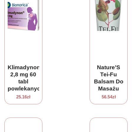
Klimadynon
Nature’S
2,8 mg 60
Tei-Fu
tabl
Balsam Do
powlekanych
Masażu
118,3 Ml
25.16
zł
56.54
zł