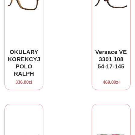
OKULARY
Versace VE
KOREKCYJNE
3301 108
POLO
54-17-145
RALPH
LAUREN
336.00
zł
469.00
zł
PH 2229
5003 55
ROZMIAR
M