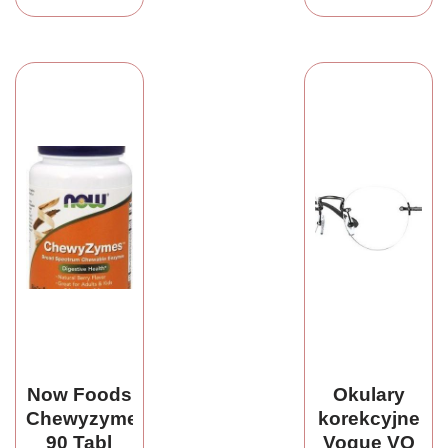
(68171494)
Now Foods
Okulary
Chewyzymes
korekcyjne
90 Tabl
Vogue VO