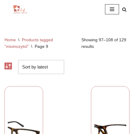
Przejdź
do
treści
Home
\
Products tagged
Showing 97–108 of 129
“mioinozytol”
\
Page 9
results