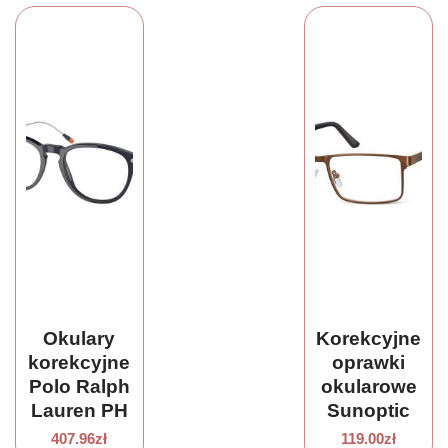
ziele,
Kozłek
200g
Okulary
Korekcyjne
korekcyjne
oprawki
Polo Ralph
okularowe
Lauren PH
Sunoptic
2241 5964
606C
407.96
zł
119.00
zł