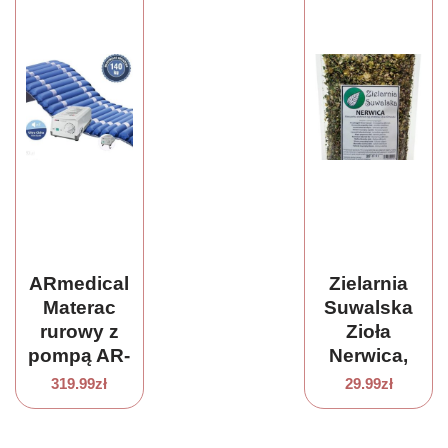
ARmedical
Zielarnia
Materac
Suwalska
rurowy z
Zioła
pompą AR-
Nerwica,
950
Arcydzięgiel
319.99
zł
29.99
zł
korzeń,
Krwawnik