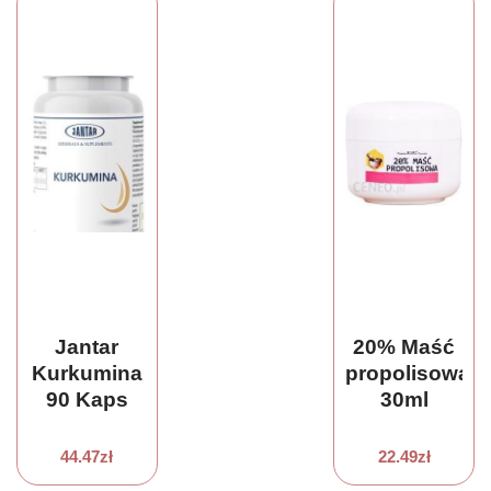
Jantar
20% Maść
Kurkumina
propolisowa
90 Kaps
30ml
44.47
zł
22.49
zł