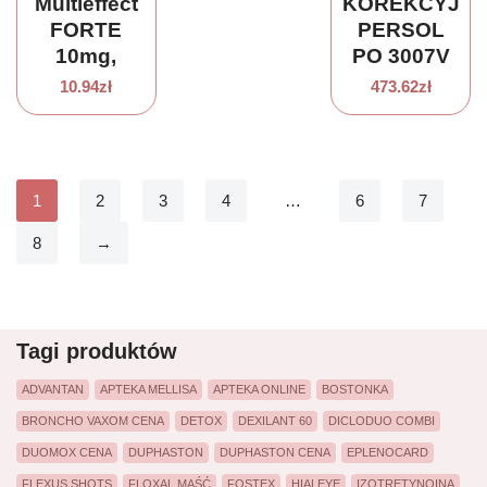
Multieffect
KOREKCYJN
FORTE
PERSOL
10mg,
PO 3007V
30tabl.
1137 50
10.94
zł
473.62
zł
ROZMIAR
S
1
2
3
4
…
6
7
8
→
Tagi produktów
ADVANTAN
APTEKA MELLISA
APTEKA ONLINE
BOSTONKA
BRONCHO VAXOM CENA
DETOX
DEXILANT 60
DICLODUO COMBI
DUOMOX CENA
DUPHASTON
DUPHASTON CENA
EPLENOCARD
FLEXUS SHOTS
FLOXAL MAŚĆ
FOSTEX
HIALEYE
IZOTRETYNOINA