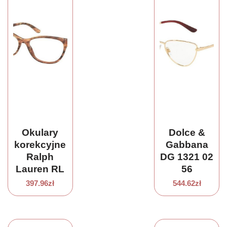
Okulary
Dolce &
korekcyjne
Gabbana
Ralph
DG 1321 02
Lauren RL
56
6204 5875
397.96
zł
544.62
zł
55-16-140