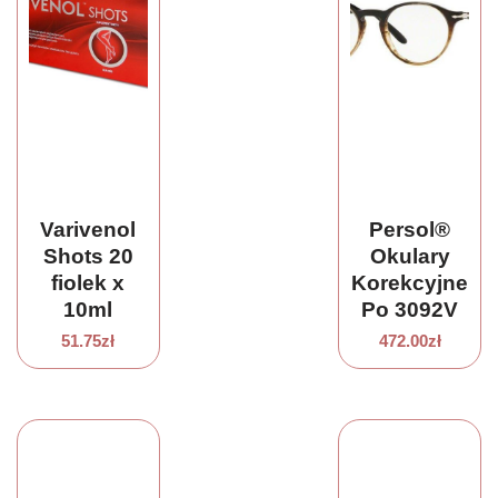
Varivenol
Persol®
Shots 20
Okulary
fiolek x
Korekcyjne
10ml
Po 3092V
9052 48
51.75
zł
472.00
zł