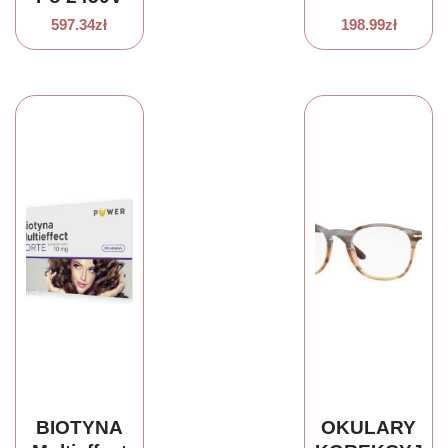
1074 52
597.34
zł
198.99
zł
BIOTYNA
OKULARY