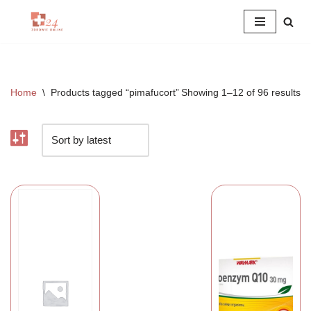
Przejdź
do
treści
Home
\
Products tagged “pimafucort”
Showing 1–12 of 96 results