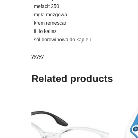
, mefacit 250
, mgła mozgowa
, krem remescar
, iii lo kalisz
, sól borowinowa do kąpieli
yyyyy
Related products