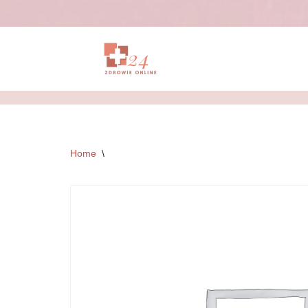
Przejdź
do
treści
Home
\