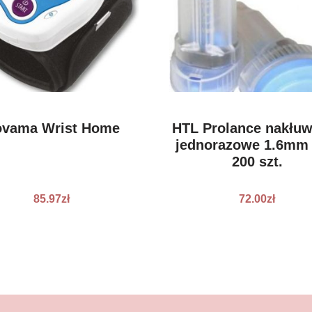
vama Wrist Home
HTL Prolance nakłu
jednorazowe 1.6mm
200 szt.
85.97
zł
72.00
zł