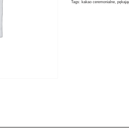
Tags:
kakao ceremonialne
,
pękają