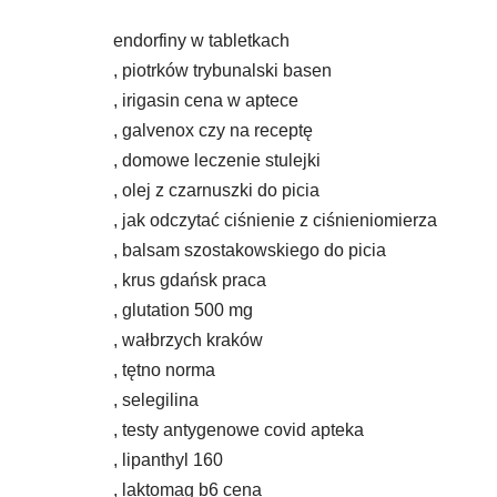
endorfiny w tabletkach
, piotrków trybunalski basen
, irigasin cena w aptece
, galvenox czy na receptę
, domowe leczenie stulejki
, olej z czarnuszki do picia
, jak odczytać ciśnienie z ciśnieniomierza
, balsam szostakowskiego do picia
, krus gdańsk praca
, glutation 500 mg
, wałbrzych kraków
, tętno norma
, selegilina
, testy antygenowe covid apteka
, lipanthyl 160
, laktomag b6 cena