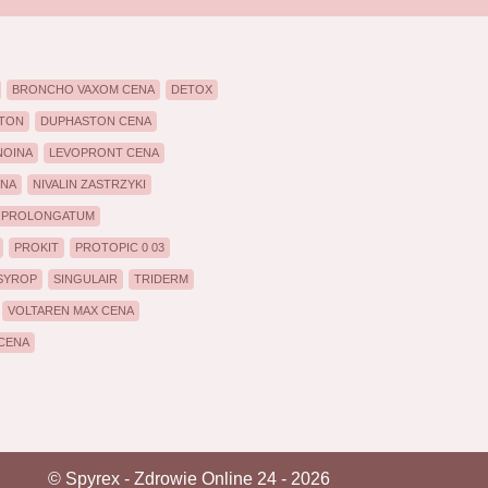
BRONCHO VAXOM CENA
DETOX
TON
DUPHASTON CENA
NOINA
LEVOPRONT CENA
ENA
NIVALIN ZASTRZYKI
N PROLONGATUM
PROKIT
PROTOPIC 0 03
 SYROP
SINGULAIR
TRIDERM
VOLTAREN MAX CENA
 CENA
© Spyrex - Zdrowie Online 24 - 2026