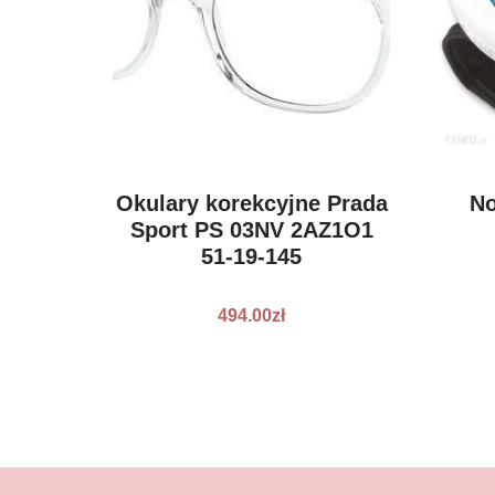
Okulary korekcyjne Prada
No
Sport PS 03NV 2AZ1O1
51-19-145
494.00
zł