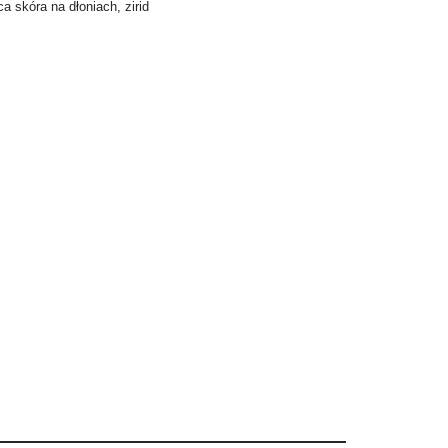
ca skóra na dłoniach
,
zirid