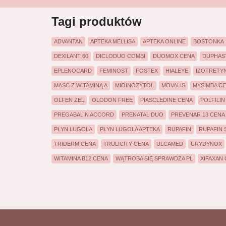
Tagi produktów
ADVANTAN
APTEKA MELLISA
APTEKA ONLINE
BOSTONKA
DEXILANT 60
DICLODUO COMBI
DUOMOX CENA
DUPHAS
EPLENOCARD
FEMINOST
FOSTEX
HIALEYE
IZOTRETY
MAŚĆ Z WITAMINĄ A
MIOINOZYTOL
MOVALIS
MYSIMBA C
OLFEN ŻEL
OLODON FREE
PIASCLEDINE CENA
POLFILI
PREGABALIN ACCORD
PRENATAL DUO
PREVENAR 13 CENA
PŁYN LUGOLA
PŁYN LUGOLA APTEKA
RUPAFIN
RUPAFIN
TRIDERM CENA
TRULICITY CENA
ULCAMED
URYDYNOX
WITAMINA B12 CENA
WĄTROBA SIĘ SPRAWDZA PL
XIFAXAN