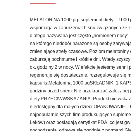
MELATONINA 1000 µg- suplement diety – 1000 µg
wspomaga w zaburzeniach snu związanych ze zmi
dlatego nazywana jest często „hormonem nocy”. 
na którego niedobór narażone są osoby zarywają
zmieniające strefy czasowe. Poziom melatoniny 
zaburzają pochmurne i krótkie dni. Wtedy szysz
ok. godziny 2 w nocy. W efekcie jesteśmy senni 
regeneruje się dostatecznie, rozregulowuje si
kapsułkaMelatonina 1000 µgSKŁADNIKI 1 KAPSU
godziny przed snem. Nie przekraczać zalecanej 
diety.PRZECIWWSKAZANIA: Produkt nie wskaza
niedostępny dla małych dzieci.OPAKOWANIE: 
najpopularniejszych firm produkujących suplemen
Leków) oraz posiadają certyfikat FDA, co jest
pochodzenia, odbywa się zgodnie z normami GMP