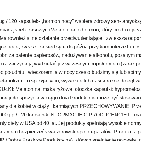
 / 120 kapsułek• „hormon nocy” wspiera zdrowy sen• antyoks
aną stref czasowychMelatonina to hormon, który produkuje s
Ma również silne działanie przeciwutleniające i zwiększa odpo
ce noce, zwłaszcza siedzące do późna przy komputerze lub tel
obniża palenie papierosów, nadużywanie alkoholu, poza tym m
ynka zaczyna ją wydzielać już wczesnym popołudniem (zaraz po 
po południu i wieczorem, a w nocy często budzimy się lub śpimy 
ę metabolizm, co sprzyja tyciu, wywołuje lub nasila różne d
ŁKI: Melatonina, mąka ryżowa, otoczka kapsułki: hypromel
porcji do spożycia w ciągu dnia.Produkt nie może być stosowan
ny dla kobiet w ciąży i karmiących.PRZECHOWYWANIE: Prze
1000 µg / 120 kapsułek.INFORMACJE O PRODUCENCIE:Firma S
ty diety w USA od 40 lat. Jej produkty spełniają wysokie norm
 gwarantem bezpieczeństwa zdrowotnego preparatów. Produkcja 
 (Dobrą Praktyka Produkcyjną), których spełnienie pozwala 