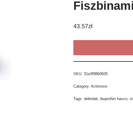
Fiszbinam
43.57
zł
SKU:
31e3f9860605
Category:
Actimove
Tags:
debridat
,
ibuprofen hasco
,
x