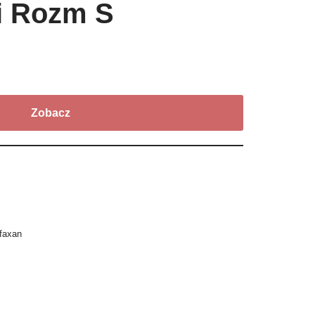
i Rozm S
Zobacz
ifaxan