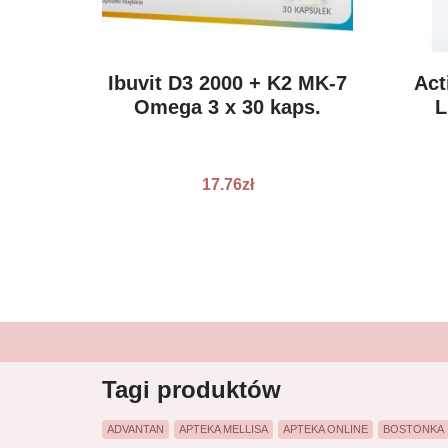
Ibuvit D3 2000 + K2 MK-7
Act
Omega 3 x 30 kaps.
L
17.76
zł
Pne
Tagi produktów
ADVANTAN
APTEKA MELLISA
APTEKA ONLINE
BOSTONKA