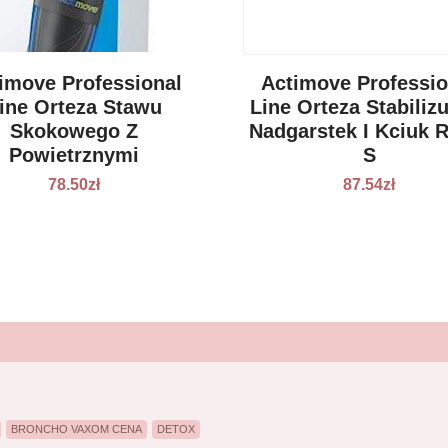
imove Professional
Actimove Professio
ine Orteza Stawu
Line Orteza Stabiliz
Skokowego Z
Nadgarstek I Kciuk 
Powietrznymi
S
Poduszkami
78.50
zł
87.54
zł
umatycznymi Lewa
Rozm S/M
BRONCHO VAXOM CENA
DETOX