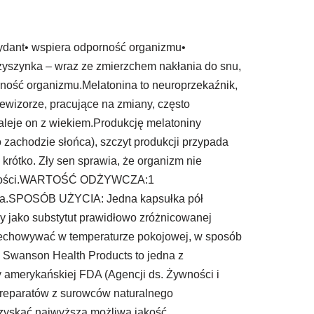
ydant• wspiera odporność organizmu•
zyszynka – wraz ze zmierzchem nakłania do snu,
rność organizmu.Melatonina to neuroprzekaźnik,
ewizorze, pracujące na zmiany, często
aleje on z wiekiem.Produkcję melatoniny
zachodzie słońca), szczyt produkcji przypada
krótko. Zły sen sprawia, że organizm nie
olegliwości.WARTOŚĆ ODŻYWCZA:1
oza.SPOSÓB UŻYCIA: Jedna kapsułka pół
y jako substytut prawidłowo zróżnicowanej
chowywać w temperaturze pokojowej, w sposób
wanson Health Products to jedna z
y amerykańskiej FDA (Agencji ds. Żywności i
preparatów z surowców naturalnego
uzyskać najwyższą możliwą jakość