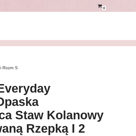
0
mi Rozm S
Everyday
Opaska
ąca Staw Kolanowy
aną Rzepką I 2