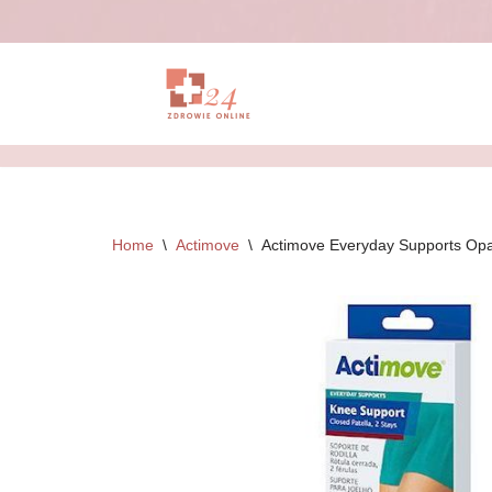
Przejdź
do
treści
Home
\
Actimove
\
Actimove Everyday Supports Opa