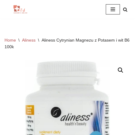
Przejdź
do
treści
Home
\
Aliness
\
Aliness Cytrynian Magnezu z Potasem i wit B6
100k