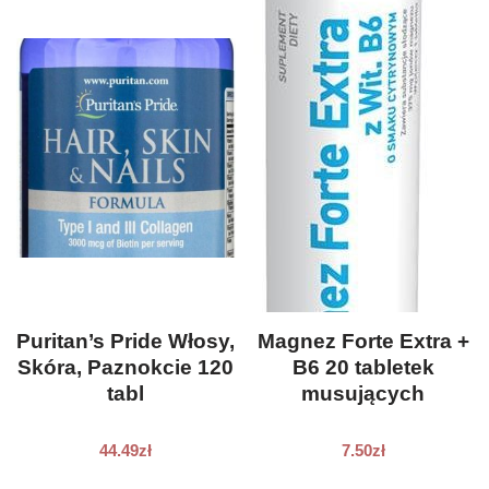
Puritan’s Pride Włosy,
Magnez Forte Extra +
Skóra, Paznokcie 120
B6 20 tabletek
tabl
musujących
44.49
zł
7.50
zł