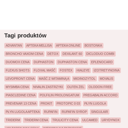
Tagi produktów
ADVANTAN
APTEKA MELLISA
APTEKA ONLINE
BOSTONKA
BRONCHO VAXOM CENA
DETOX
DEXILANT 60
DICLODUO COMBI
DUOMOX CENA
DUPHASTON
DUPHASTON CENA
EPLENOCARD
FLEXUS SHOTS
FLOXAL MAŚĆ
FOSTEX
HIALEYE
IZOTRETYNOINA
LEVOPRONT CENA
MAŚĆ Z WITAMINĄ A
MIOINOZYTOL
MOVALIS
MYSIMBA CENA
NIVALIN ZASTRZYKI
OLFEN ŻEL
OLODON FREE
PIASCLEDINE CENA
POLFILIN PROLONGATUM
PREGABALIN ACCORD
PREVENAR 13 CENA
PROKIT
PROTOPIC 0 03
PŁYN LUGOLA
PŁYN LUGOLA APTEKA
RUPAFIN
RUPAFIN SYROP
SINGULAIR
TRIDERM
TRIDERM CENA
TRULICITY CENA
ULCAMED
URYDYNOX