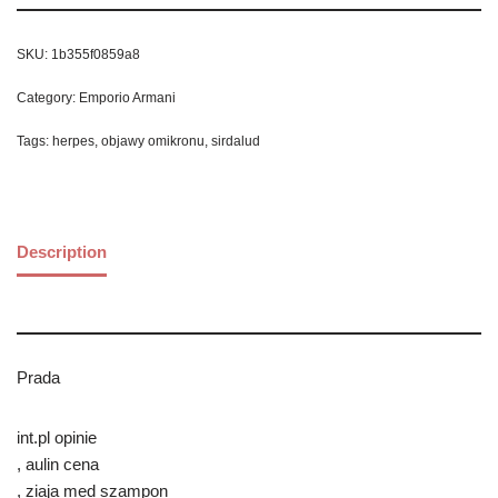
SKU:
1b355f0859a8
Category:
Emporio Armani
Tags:
herpes
,
objawy omikronu
,
sirdalud
Description
Prada
int.pl opinie
, aulin cena
, ziaja med szampon