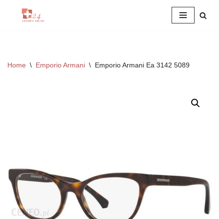
Przejdź
do
treści
Home
\
Emporio Armani
\
Emporio Armani Ea 3142 5089