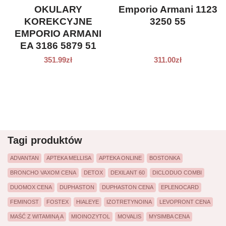
OKULARY
Emporio Armani 1123
KOREKCYJNE
3250 55
EMPORIO ARMANI
EA 3186 5879 51
ROZMIAR S
351.99
zł
311.00
zł
Tagi produktów
ADVANTAN
APTEKA MELLISA
APTEKA ONLINE
BOSTONKA
BRONCHO VAXOM CENA
DETOX
DEXILANT 60
DICLODUO COMBI
DUOMOX CENA
DUPHASTON
DUPHASTON CENA
EPLENOCARD
FEMINOST
FOSTEX
HIALEYE
IZOTRETYNOINA
LEVOPRONT CENA
MAŚĆ Z WITAMINĄ A
MIOINOZYTOL
MOVALIS
MYSIMBA CENA