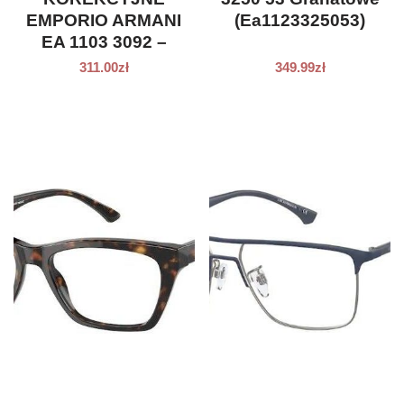
EMPORIO ARMANI
(Ea1123325053)
EA 1103 3092 –
MATTE BLUE
311.00
zł
349.99
zł