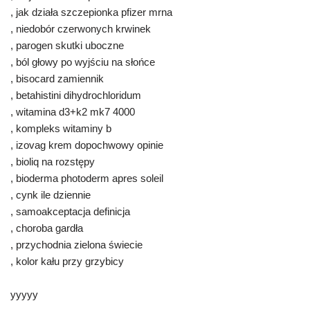
, jak działa szczepionka pfizer mrna
, niedobór czerwonych krwinek
, parogen skutki uboczne
, ból głowy po wyjściu na słońce
, bisocard zamiennik
, betahistini dihydrochloridum
, witamina d3+k2 mk7 4000
, kompleks witaminy b
, izovag krem dopochwowy opinie
, bioliq na rozstępy
, bioderma photoderm apres soleil
, cynk ile dziennie
, samoakceptacja definicja
, choroba gardła
, przychodnia zielona świecie
, kolor kału przy grzybicy
yyyyy