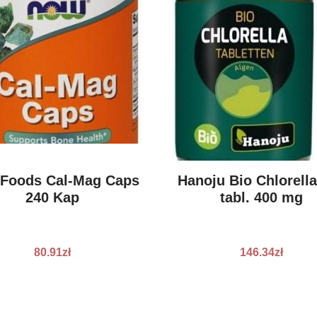
Foods Cal-Mag Caps
Hanoju Bio Chlorella
240 Kap
tabl. 400 mg
80.91
zł
146.34
zł