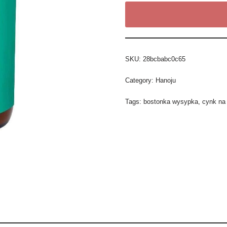
SKU:
28bcbabc0c65
Category:
Hanoju
Tags:
bostonka wysypka
,
cynk na