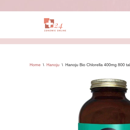
Przejdź
do
treści
Home
\
Hanoju
\
Hanoju Bio Chlorella 400mg 800 ta