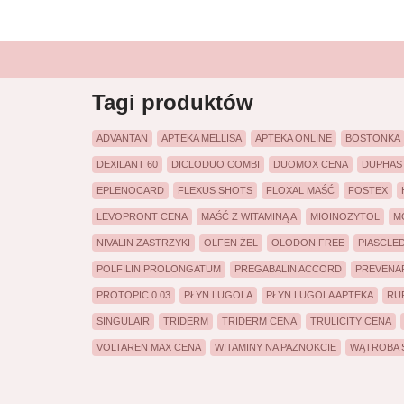
Tagi produktów
ADVANTAN
APTEKA MELLISA
APTEKA ONLINE
BOSTONKA
DEXILANT 60
DICLODUO COMBI
DUOMOX CENA
DUPHAS
EPLENOCARD
FLEXUS SHOTS
FLOXAL MAŚĆ
FOSTEX
LEVOPRONT CENA
MAŚĆ Z WITAMINĄ A
MIOINOZYTOL
M
NIVALIN ZASTRZYKI
OLFEN ŻEL
OLODON FREE
PIASCLE
POLFILIN PROLONGATUM
PREGABALIN ACCORD
PREVENAR
PROTOPIC 0 03
PŁYN LUGOLA
PŁYN LUGOLA APTEKA
RU
SINGULAIR
TRIDERM
TRIDERM CENA
TRULICITY CENA
VOLTAREN MAX CENA
WITAMINY NA PAZNOKCIE
WĄTROBA S