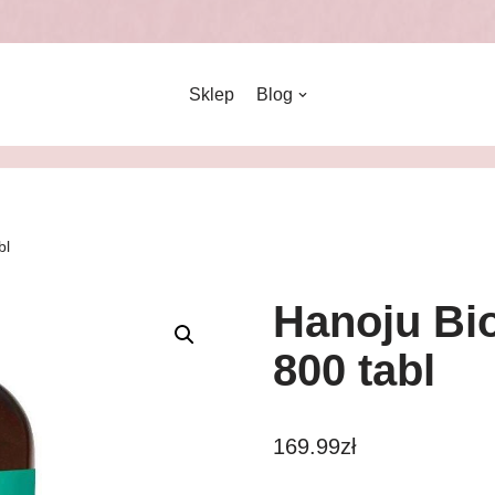
Sklep
Blog
bl
Hanoju Bi
800 tabl
169.99
zł