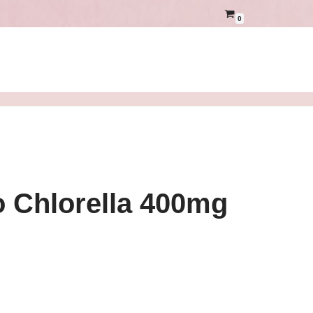
0
o Chlorella 400mg