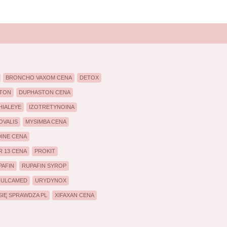
BRONCHO VAXOM CENA
DETOX
TON
DUPHASTON CENA
HIALEYE
IZOTRETYNOINA
OVALIS
MYSIMBA CENA
DINE CENA
 13 CENA
PROKIT
PAFIN
RUPAFIN SYROP
ULCAMED
URYDYNOX
IĘ SPRAWDZA PL
XIFAXAN CENA