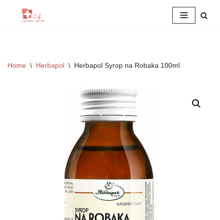
Przejdź
do
treści
Home
\
Herbapol
\
Herbapol Syrop na Robaka 100ml