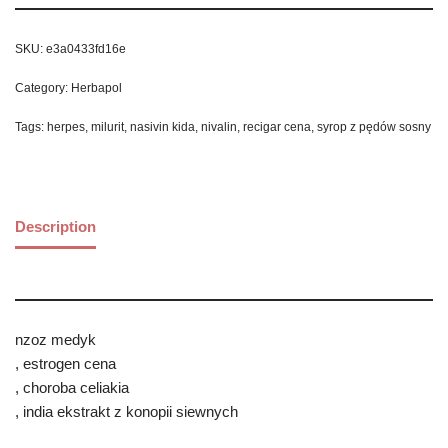
SKU:
e3a0433fd16e
Category:
Herbapol
Tags:
herpes
,
milurit
,
nasivin kida
,
nivalin
,
recigar cena
,
syrop z pędów sosny
Description
nzoz medyk
, estrogen cena
, choroba celiakia
, india ekstrakt z konopii siewnych