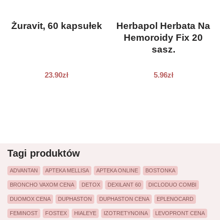
Żuravit, 60 kapsułek
Herbapol Herbata Na
Hemoroidy Fix 20
sasz.
23.90
zł
5.96
zł
Tagi produktów
ADVANTAN
APTEKA MELLISA
APTEKA ONLINE
BOSTONKA
BRONCHO VAXOM CENA
DETOX
DEXILANT 60
DICLODUO COMBI
DUOMOX CENA
DUPHASTON
DUPHASTON CENA
EPLENOCARD
FEMINOST
FOSTEX
HIALEYE
IZOTRETYNOINA
LEVOPRONT CENA