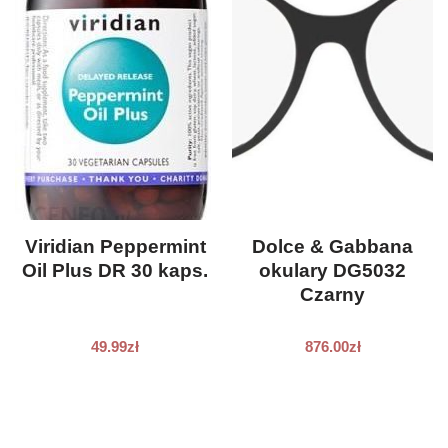
Viridian Peppermint
Dolce & Gabbana
Oil Plus DR 30 kaps.
okulary DG5032
Czarny
49.99
zł
876.00
zł