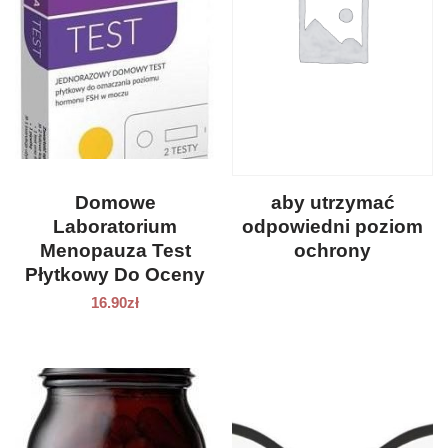
Domowe
aby utrzymać
Laboratorium
odpowiedni poziom
Menopauza Test
ochrony
Płytkowy Do Oceny
Poziomu Hormonu
16.90
zł
FSH 2szt.