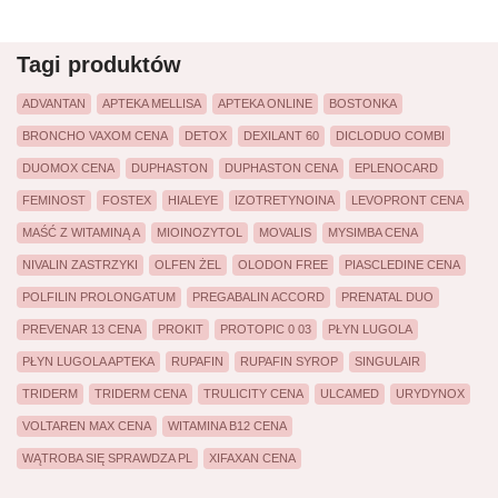
Tagi produktów
ADVANTAN
APTEKA MELLISA
APTEKA ONLINE
BOSTONKA
BRONCHO VAXOM CENA
DETOX
DEXILANT 60
DICLODUO COMBI
DUOMOX CENA
DUPHASTON
DUPHASTON CENA
EPLENOCARD
FEMINOST
FOSTEX
HIALEYE
IZOTRETYNOINA
LEVOPRONT CENA
MAŚĆ Z WITAMINĄ A
MIOINOZYTOL
MOVALIS
MYSIMBA CENA
NIVALIN ZASTRZYKI
OLFEN ŻEL
OLODON FREE
PIASCLEDINE CENA
POLFILIN PROLONGATUM
PREGABALIN ACCORD
PRENATAL DUO
PREVENAR 13 CENA
PROKIT
PROTOPIC 0 03
PŁYN LUGOLA
PŁYN LUGOLA APTEKA
RUPAFIN
RUPAFIN SYROP
SINGULAIR
TRIDERM
TRIDERM CENA
TRULICITY CENA
ULCAMED
URYDYNOX
VOLTAREN MAX CENA
WITAMINA B12 CENA
WĄTROBA SIĘ SPRAWDZA PL
XIFAXAN CENA