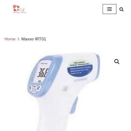
Przejdź
do
treści
Home
\
Maxxo IRT01