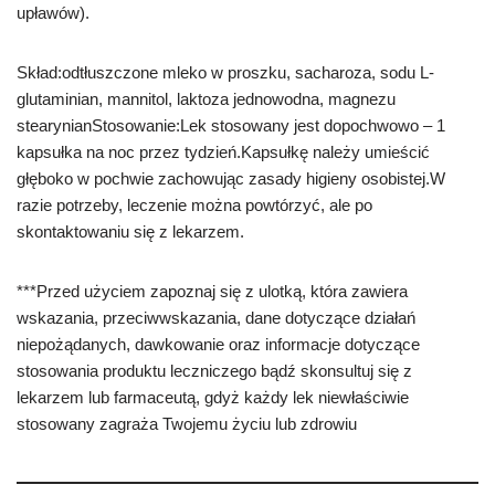
upławów).
Skład:odtłuszczone mleko w proszku, sacharoza, sodu L-
glutaminian, mannitol, laktoza jednowodna, magnezu
stearynianStosowanie:Lek stosowany jest dopochwowo – 1
kapsułka na noc przez tydzień.Kapsułkę należy umieścić
głęboko w pochwie zachowując zasady higieny osobistej.W
razie potrzeby, leczenie można powtórzyć, ale po
skontaktowaniu się z lekarzem.
***Przed użyciem zapoznaj się z ulotką, która zawiera
wskazania, przeciwwskazania, dane dotyczące działań
niepożądanych, dawkowanie oraz informacje dotyczące
stosowania produktu leczniczego bądź skonsultuj się z
lekarzem lub farmaceutą, gdyż każdy lek niewłaściwie
stosowany zagraża Twojemu życiu lub zdrowiu