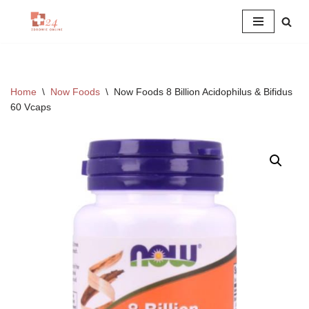
Przejdź
do
treści
Home
\
Now Foods
\
Now Foods 8 Billion Acidophilus & Bifidus
60 Vcaps