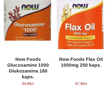
Now Foods
Now Foods Flax Oil
Glucosamine 1000
1000mg 250 kaps.
Glukozamina 180
kaps.
64.98
zł
67.49
zł