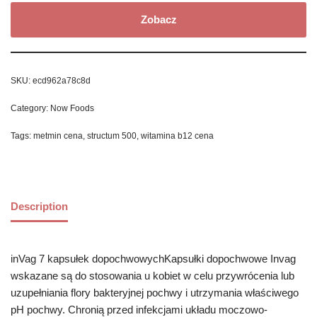
Zobacz
SKU:
ecd962a78c8d
Category:
Now Foods
Tags:
metmin cena
,
structum 500
,
witamina b12 cena
Description
inVag 7 kapsułek dopochwowychKapsułki dopochwowe Invag
wskazane są do stosowania u kobiet w celu przywrócenia lub
uzupełniania flory bakteryjnej pochwy i utrzymania właściwego
pH pochwy. Chronią przed infekcjami układu moczowo-