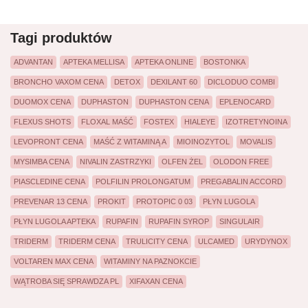
Tagi produktów
ADVANTAN
APTEKA MELLISA
APTEKA ONLINE
BOSTONKA
BRONCHO VAXOM CENA
DETOX
DEXILANT 60
DICLODUO COMBI
DUOMOX CENA
DUPHASTON
DUPHASTON CENA
EPLENOCARD
FLEXUS SHOTS
FLOXAL MAŚĆ
FOSTEX
HIALEYE
IZOTRETYNOINA
LEVOPRONT CENA
MAŚĆ Z WITAMINĄ A
MIOINOZYTOL
MOVALIS
MYSIMBA CENA
NIVALIN ZASTRZYKI
OLFEN ŻEL
OLODON FREE
PIASCLEDINE CENA
POLFILIN PROLONGATUM
PREGABALIN ACCORD
PREVENAR 13 CENA
PROKIT
PROTOPIC 0 03
PŁYN LUGOLA
PŁYN LUGOLA APTEKA
RUPAFIN
RUPAFIN SYROP
SINGULAIR
TRIDERM
TRIDERM CENA
TRULICITY CENA
ULCAMED
URYDYNOX
VOLTAREN MAX CENA
WITAMINY NA PAZNOKCIE
WĄTROBA SIĘ SPRAWDZA PL
XIFAXAN CENA