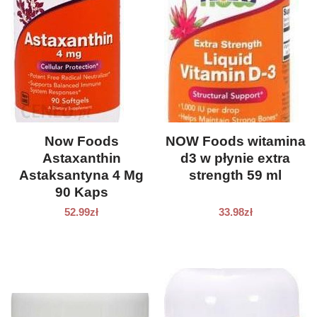
Now Foods
NOW Foods witamina
Astaxanthin
d3 w płynie extra
Astaksantyna 4 Mg
strength 59 ml
90 Kaps
52.99
zł
33.98
zł