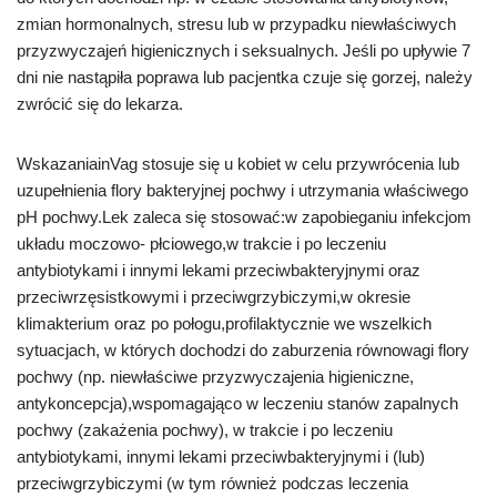
zmian hormonalnych, stresu lub w przypadku niewłaściwych
przyzwyczajeń higienicznych i seksualnych. Jeśli po upływie 7
dni nie nastąpiła poprawa lub pacjentka czuje się gorzej, należy
zwrócić się do lekarza.
WskazaniainVag stosuje się u kobiet w celu przywrócenia lub
uzupełnienia flory bakteryjnej pochwy i utrzymania właściwego
pH pochwy.Lek zaleca się stosować:w zapobieganiu infekcjom
układu moczowo- płciowego,w trakcie i po leczeniu
antybiotykami i innymi lekami przeciwbakteryjnymi oraz
przeciwrzęsistkowymi i przeciwgrzybiczymi,w okresie
klimakterium oraz po połogu,profilaktycznie we wszelkich
sytuacjach, w których dochodzi do zaburzenia równowagi flory
pochwy (np. niewłaściwe przyzwyczajenia higieniczne,
antykoncepcja),wspomagająco w leczeniu stanów zapalnych
pochwy (zakażenia pochwy), w trakcie i po leczeniu
antybiotykami, innymi lekami przeciwbakteryjnymi i (lub)
przeciwgrzybiczymi (w tym również podczas leczenia