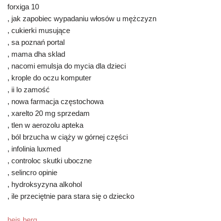
forxiga 10
, jak zapobiec wypadaniu włosów u mężczyzn
, cukierki musujące
, sa poznań portal
, mama dha sklad
, nacomi emulsja do mycia dla dzieci
, krople do oczu komputer
, ii lo zamość
, nowa farmacja częstochowa
, xarelto 20 mg sprzedam
, tlen w aerozolu apteka
, ból brzucha w ciąży w górnej części
, infolinia luxmed
, controloc skutki uboczne
, selincro opinie
, hydroksyzyna alkohol
, ile przeciętnie para stara się o dziecko
heis berg