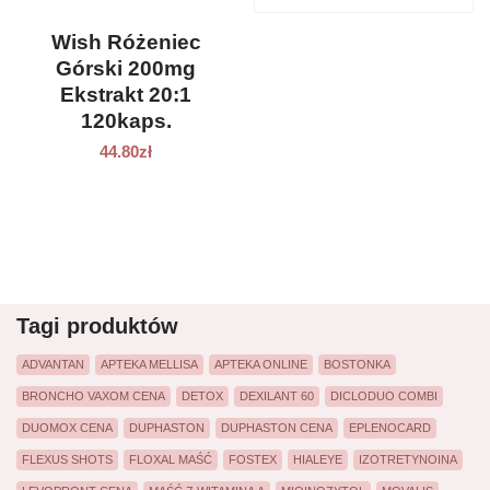
Wish Różeniec
Górski 200mg
Ekstrakt 20:1
120kaps.
44.80
zł
Tagi produktów
ADVANTAN
APTEKA MELLISA
APTEKA ONLINE
BOSTONKA
BRONCHO VAXOM CENA
DETOX
DEXILANT 60
DICLODUO COMBI
DUOMOX CENA
DUPHASTON
DUPHASTON CENA
EPLENOCARD
FLEXUS SHOTS
FLOXAL MAŚĆ
FOSTEX
HIALEYE
IZOTRETYNOINA