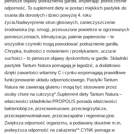
pierwsze objawy podrażnienia gardła, wspierając jednocześnie
odporność. To suplement diety w postaci miękkich pastylek do
ssania dla dorosłych i dzieci powyżej 4. roku
życia.Nadwyrężenie strun głosowych, zanieczyszczenie
środowiska (np. smog), przesuszone powietrze w ogrzewanych
pomieszczeniach, klimatyzacja, palenie papierosów – te
wszystkie czynniki mogą powodować podrażnienie gardła.
Chrypka, trudności z mówieniem i przełykaniem, uczucie
suchości – to pierwsze objawy dyskomfortu w gardle. Składniki
pastylek Tantum Natura pomagają je łagodzić, a dodatkowo
dzięki zawartości witaminy C i cynku wspomagają prawidłowe
funkcjonowanie układu odpornościowego. Pastylki Tantum
Natura nie zawierają glutenu i mogą być stosowane przez
osoby chore na cukrzycę*.Suplement diety Tantum Natura –
właściwości składników:PROPOLIS posiada właściwości
bakteriobójcze, przeciwwirusowe, przeciwgrzybicze,
przeciwpierwotniakowe, przeciwzapalne i regeneracyjne.
Zwiększa odporność organizmu, a podawany doustnie m.in.
podwyższa odporność na zakażenia**.CYNK pomaga w