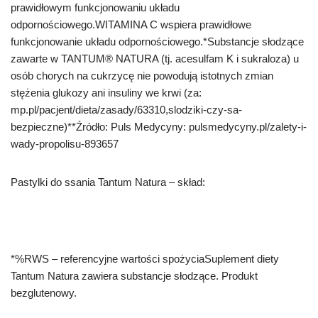
prawidłowym funkcjonowaniu układu
odpornościowego.WITAMINA C wspiera prawidłowe
funkcjonowanie układu odpornościowego.*Substancje słodzące
zawarte w TANTUM® NATURA (tj. acesulfam K i sukraloza) u
osób chorych na cukrzycę nie powodują istotnych zmian
stężenia glukozy ani insuliny we krwi (za:
mp.pl/pacjent/dieta/zasady/63310,slodziki-czy-sa-
bezpieczne)**Źródło: Puls Medycyny: pulsmedycyny.pl/zalety-i-
wady-propolisu-893657
Pastylki do ssania Tantum Natura – skład:
*%RWS – referencyjne wartości spożyciaSuplement diety
Tantum Natura zawiera substancje słodzące. Produkt
bezglutenowy.