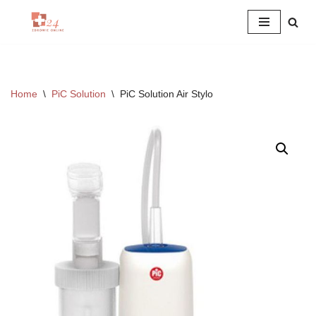
Przejdź
do
treści
Home
\
PiC Solution
\
PiC Solution Air Stylo