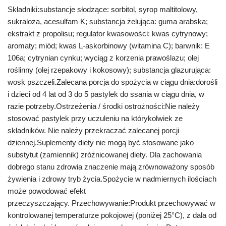
Składniki:substancje słodzące: sorbitol, syrop maltitolowy,
sukraloza, acesulfam K; substancja żelująca: guma arabska;
ekstrakt z propolisu; regulator kwasowości: kwas cytrynowy;
aromaty; miód; kwas L-askorbinowy (witamina C); barwnik: E
106a; cytrynian cynku; wyciąg z korzenia prawoślazu; olej
roślinny (olej rzepakowy i kokosowy); substancja glazurująca:
wosk pszczeli.Zalecana porcja do spożycia w ciągu dnia:dorośli
i dzieci od 4 lat od 3 do 5 pastylek do ssania w ciągu dnia, w
razie potrzeby.Ostrzeżenia / środki ostrożności:Nie należy
stosować pastylek przy uczuleniu na którykolwiek ze
składników. Nie należy przekraczać zalecanej porcji
dziennej.Suplementy diety nie mogą być stosowane jako
substytut (zamiennik) zróżnicowanej diety. Dla zachowania
dobrego stanu zdrowia znaczenie mają zrównoważony sposób
żywienia i zdrowy tryb życia.Spożycie w nadmiernych ilościach
może powodować efekt
przeczyszczający. Przechowywanie:Produkt przechowywać w
kontrolowanej temperaturze pokojowej (poniżej 25°C), z dala od