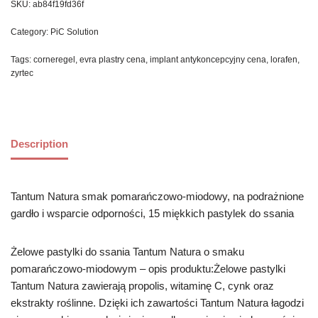
SKU:
ab84f19fd36f
Category:
PiC Solution
Tags:
corneregel
,
evra plastry cena
,
implant antykoncepcyjny cena
,
lorafen
,
zyrtec
Description
Tantum Natura smak pomarańczowo-miodowy, na podrażnione
gardło i wsparcie odporności, 15 miękkich pastylek do ssania
Żelowe pastylki do ssania Tantum Natura o smaku
pomarańczowo-miodowym – opis produktu:Żelowe pastylki
Tantum Natura zawierają propolis, witaminę C, cynk oraz
ekstrakty roślinne. Dzięki ich zawartości Tantum Natura łagodzi