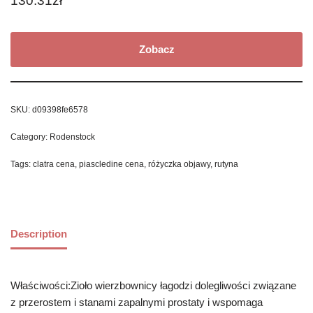
130.31
zł
Zobacz
SKU:
d09398fe6578
Category:
Rodenstock
Tags:
clatra cena
,
piascledine cena
,
różyczka objawy
,
rutyna
Description
Właściwości:Zioło wierzbownicy łagodzi dolegliwości związane
z przerostem i stanami zapalnymi prostaty i wspomaga