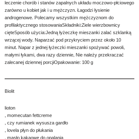
leczenie chorób i stanów zapalnych układu moczowo-płciowego
zarówno u kobiet jak i u mężczyzn. Łagodzi łysienie
androgenowe. Polecamy wszystkim mężczyznom do
profilaktycznego stosowaniaSkładniki:Ziele wierzbownicy
cięteSposób użycia:Jedną łyżeczkę mieszanki zalać szklanką
wrzącej wody. Naparzać pod przykryciem przez około 10
minut. Napar z jednej łyżeczki mieszanki spożywać powoli,
małymi łykami, dwa razy dziennie, Nie należy przekraczać
zalecanej dziennej porcjiOpakowanie: 100 g
Biolit
lioton
, momecutan fettcreme
, czy rumianek wysusza gardło
, lovela płyn do płukania
, masło kakaowe do opalania