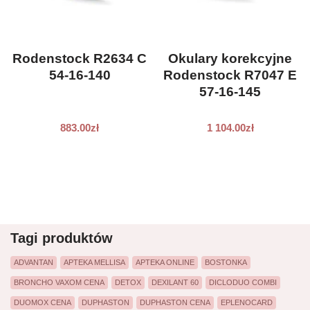
Rodenstock R2634 C
Okulary korekcyjne
54-16-140
Rodenstock R7047 E
57-16-145
883.00
zł
1 104.00
zł
Tagi produktów
ADVANTAN
APTEKA MELLISA
APTEKA ONLINE
BOSTONKA
BRONCHO VAXOM CENA
DETOX
DEXILANT 60
DICLODUO COMBI
DUOMOX CENA
DUPHASTON
DUPHASTON CENA
EPLENOCARD