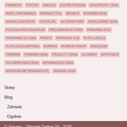
FEMINOST
FOSTEX
HIALEYE
IZOTRETYNOINA
LEVOPRONT CENA
MAŚĆ Z WITAMINĄ A
MIOINOZYTOL
MOVALIS
MYSIMBA CENA
NIVALIN ZASTRZYKI
OLFEN ŻEL
OLODON FREE
PIASCLEDINE CENA
POLFILIN PROLONGATUM
PREGABALIN ACCORD
PRENATAL DUO
PREVENAR 13 CENA
PROKIT
PROTOPIC 0 03
PŁYN LUGOLA
PŁYN LUGOLA APTEKA
RUPAFIN
RUPAFIN SYROP
SINGULAIR
TRIDERM
TRIDERM CENA
TRULICITY CENA
ULCAMED
URYDYNOX
VOLTAREN MAX CENA
WITAMINA B12 CENA
WĄTROBA SIĘ SPRAWDZA PL
XIFAXAN CENA
Sklep
Blog
Zdrowie
Ogólnie
© Spyrex - Zdrowie Online 24 - 2026